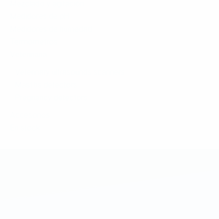
Mezclado y agitación
Medidores de pH
Medidores de humedad
Termómetros
Veterinaria
Veterinary ultrasounds scanners
Mastitis detectors
Pregnancy detectors
Accesorios
En stock