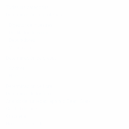
Todas las categorias
Determinación de proteínas
Digestor de muestras
Destilador de vapor
Depuradores
Valoración
Determinación de grasas
Soxhlet
Hidrólisis
Determinación de fibra
Determinar de fósforo
Análisis de humedad: aparato Dean–Stark
Calidad del aire
Сristalería
Hornos de secado