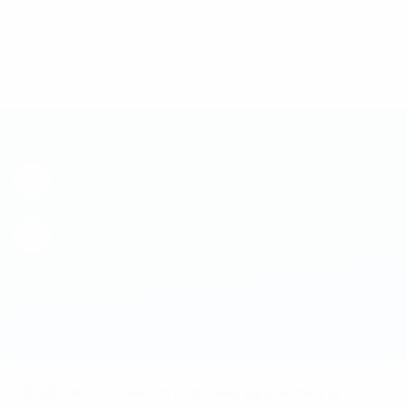
Pregnancy detectors
Accesorios
En stock
3313 Polzela, Slovenia
+386 70 237 634
BEGER utiliza cookies en el sitio web para brindarle la