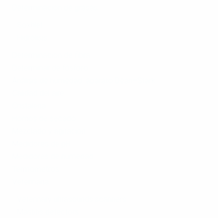
Determinación de grasas
Soxhlet
Hidrólisis
Determinación de fibra
Determinar de fósforo
Análisis de humedad: aparato Dean–Stark
Calidad del aire
Сristalería
Hornos de secado
Mezclado y agitación
Medidores de pH
Medidores de humedad
Termómetros
Veterinaria
Veterinary ultrasounds scanners
Mastitis detectors