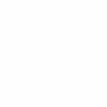
Categorías de producto
Todas las categorias
Determinación de proteínas
Digestor de muestras
Destilador de vapor
Depuradores
Valoración