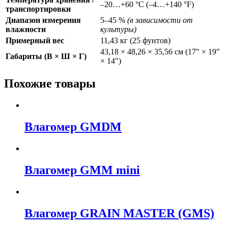
–20…+60 °C (–4…+140 °F)
транспортировки
Диапазон измерения
5–45 %
(в зависимости от
влажности
культуры)
Примерный вес
11,43 кг (25 фунтов)
43,18 × 48,26 × 35,56 см (17″ × 19″
Габариты (В × Ш × Г)
× 14″)
Похожие товары
Влагомер GMDM
Влагомер GMM mini
Влагомер GRAIN MASTER (GMS)