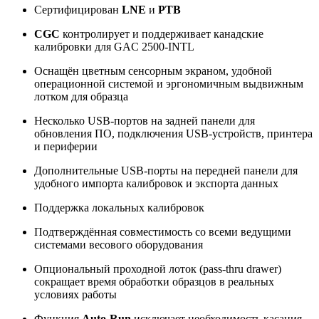
Сертифицирован
LNE
и
PTB
CGC
контролирует и поддерживает канадские
калибровки для GAC 2500-INTL
Оснащён цветным сенсорным экраном, удобной
операционной системой и эргономичным выдвижным
лотком для образца
Несколько USB-портов на задней панели для
обновления ПО, подключения USB-устройств, принтера
и периферии
Дополнительные USB-порты на передней панели для
удобного импорта калибровок и экспорта данных
Поддержка локальных калибровок
Подтверждённая совместимость со всеми ведущими
системами весового оборудования
Опциональный проходной лоток (pass-thru drawer)
сокращает время обработки образцов в реальных
условиях работы
Функция
Auto-Run
исключает необходимость касания