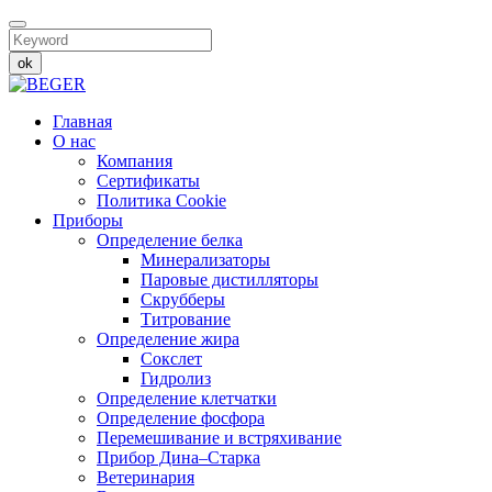
ok
Главная
О нас
Компания
Сертификаты
Политика Cookie
Приборы
Определение белка
Минерализаторы
Паровые дистилляторы
Скрубберы
Титрование
Определение жира
Сокслет
Гидролиз
Определение клетчатки
Определение фосфора
Перемешивание и встряхивание
Прибор Дина–Старка
Ветеринария