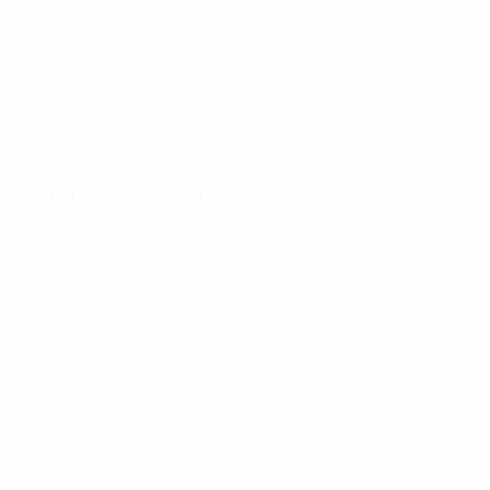
Категории товаров
Все категории
Анализ влаги: прибор Дина–Старка
Ветеринария
Детекторы беременности
Детекторы мастита
Детекторы течки
Сканеры УЗИ для животноводства
Влагомеры