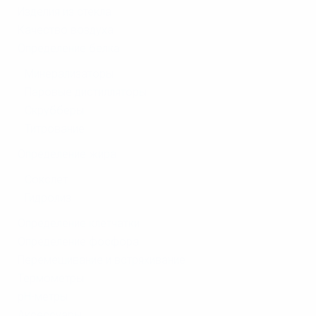
Изделия из стекла
Качество воздуха
Определение белка
Минерализаторы
Паровые дистилляторы
Скрубберы
Титрование
Определение жира
Сокслет
Гидролиз
Определение клетчатки
Определение фосфора
Перемешивание и встряхивание
Термометры
pH-метры
Аксессуары