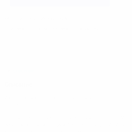
КАТЕГОРИЯ:
ИЗДЕЛИЯ ИЗ СТЕКЛА
ТЕГИ:
SOXHLET
,
EXTRACTOR
,
SOXHLET EXTRACTOR
Описание
Описание
Изготовлен из качественного боросиликатного стекла
DURAN.
Все изделия поставляются с заводским сертификатом
качества и термоизоляцией. Экстракторы NB-L 45/40 и