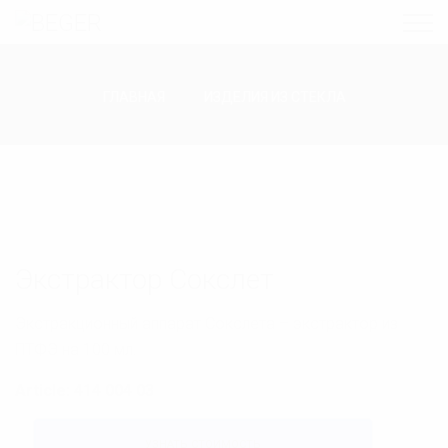
ГЛАВНАЯ
ИЗДЕЛИЯ ИЗ СТЕКЛА
Экстрактор Сокслет
Экстракционный аппарат Сокслета – экстрактор из
ПТФЭ на 100 мл.
Article: 414 004 03
УЗНАТЬ СТОИМОСТЬ