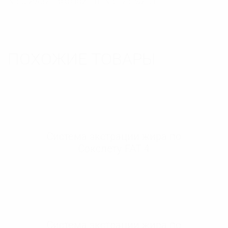
NB-J 29/32, боковой PTF NB 12.5 Ø2.5 mm
ПОХОЖИЕ ТОВАРЫ
Система экстрации жира по
Сокслету FAT 4
Система экстрации жира по