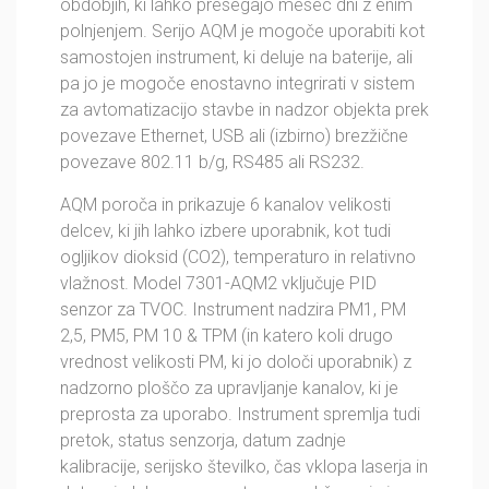
obdobjih, ki lahko presegajo mesec dni z enim
polnjenjem. Serijo AQM je mogoče uporabiti kot
samostojen instrument, ki deluje na baterije, ali
pa jo je mogoče enostavno integrirati v sistem
za avtomatizacijo stavbe in nadzor objekta prek
povezave Ethernet, USB ali (izbirno) brezžične
povezave 802.11 b/g, RS485 ali RS232.
AQM poroča in prikazuje 6 kanalov velikosti
delcev, ki jih lahko izbere uporabnik, kot tudi
ogljikov dioksid (CO2), temperaturo in relativno
vlažnost. Model 7301-AQM2 vključuje PID
senzor za TVOC. Instrument nadzira PM1, PM
2,5, PM5, PM 10 & TPM (in katero koli drugo
vrednost velikosti PM, ki jo določi uporabnik) z
nadzorno ploščo za upravljanje kanalov, ki je
preprosta za uporabo. Instrument spremlja tudi
pretok, status senzorja, datum zadnje
kalibracije, serijsko številko, čas vklopa laserja in