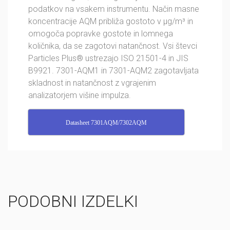
podatkov na vsakem instrumentu. Način masne
koncentracije AQM približa gostoto v µg/m³ in
omogoča popravke gostote in lomnega
količnika, da se zagotovi natančnost. Vsi števci
Particles Plus® ustrezajo ISO 21501-4 in JIS
B9921. 7301-AQM1 in 7301-AQM2 zagotavljata
skladnost in natančnost z vgrajenim
analizatorjem višine impulza.
Datasheet 7301AQM/7302AQM
PODOBNI IZDELKI