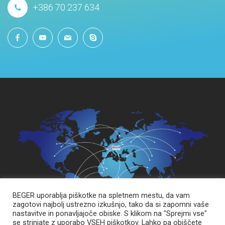
+386 70 237 634
BEGER uporablja piškotke na spletnem mestu, da vam
zagotovi najbolj ustrezno izkušnjo, tako da si zapomni vaše
nastavitve in ponavljajoče obiske. S klikom na "Sprejmi vse"
se strinjate z uporabo VSEH piškotkov. Lahko pa obiščete