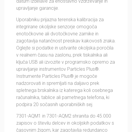
datum izdelave za enostavno vzdrževanje in
upravljanje garancije.
Uporabniku prijazna terenska kalibracija za
integrirane okoljske senzorje omogoča
enotočkovne ali dvotočkovne zamike in
zagotavlja natančnost preiskav kakovosti zraka.
Oglejte si podatke in ustvarite okoljska poročila
v realnem času na zaslonu, prek tiskalnika ali
ključa USB ali izvozite v programsko opremo za
upravljanje instrumentov Particles Plus®.
Instrumente Particles Plus® je mogoče
nadzorovati in spremljati na daljavo prek
spletnega brskalnika iz katerega koli osebnega
računalnika, tablice ali pametnega telefona, ki
podpira 20 sočasnih uporabniških sej.
7301-AQM1 in 7301-AQM2 shranita do 45.000
zapisov o številu delcev in okoljskih podatkov s
časovnim žigom, kar zagotavlja redundanco