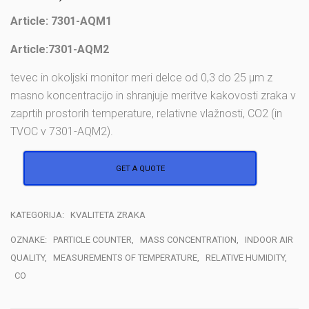
Article: 7301-AQM1
Article:7301-AQM2
tevec in okoljski monitor meri delce od 0,3 do 25 µm z
masno koncentracijo in shranjuje meritve kakovosti zraka v
zaprtih prostorih temperature, relativne vlažnosti, CO2 (in
TVOC v 7301-AQM2).
GET A QUOTE
KATEGORIJA:
KVALITETA ZRAKA
OZNAKE:
PARTICLE COUNTER
,
MASS CONCENTRATION
,
INDOOR AIR
QUALITY
,
MEASUREMENTS OF TEMPERATURE
,
RELATIVE HUMIDITY
,
CO