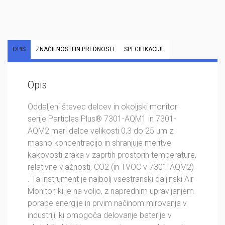
OPIS
ZNAČILNOSTI IN PREDNOSTI
SPECIFIKACIJE
Opis
Oddaljeni števec delcev in okoljski monitor
serije Particles Plus® 7301-AQM1 in 7301-
AQM2 meri delce velikosti 0,3 do 25 µm z
masno koncentracijo in shranjuje meritve
kakovosti zraka v zaprtih prostorih temperature,
relativne vlažnosti, CO2 (in TVOC v 7301-AQM2)
. Ta instrument je najbolj vsestranski daljinski Air
Monitor, ki je na voljo, z naprednim upravljanjem
porabe energije in prvim načinom mirovanja v
industriji, ki omogoča delovanje baterije v